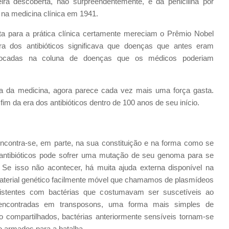
a descoberta, não surpreendentemente, é da penicilina por
na medicina clínica em 1941.
a para a prática clínica certamente mereciam o Prêmio Nobel
 dos antibióticos significava que doenças que antes eram
olocadas na coluna de doenças que os médicos poderiam
a da medicina, agora parece cada vez mais uma força gasta.
im da era dos antibióticos dentro de 100 anos de seu início.
ncontra-se, em parte, na sua constituição e na forma como se
a antibióticos pode sofrer uma mutação de seu genoma para se
. Se isso não acontecer, há muita ajuda externa disponível na
 material genético facilmente móvel que chamamos de plasmídeos
sistentes com bactérias que costumavam ser suscetíveis ao
 encontradas em transposons, uma forma mais simples de
ompartilhados, bactérias anteriormente sensíveis tornam-se
ão armados para a batalha.