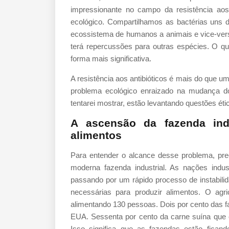
impressionante no campo da resistência ao
ecológico. Compartilhamos as bactérias uns d
ecossistema de humanos a animais e vice-ver
terá repercussões para outras espécies. O qu
forma mais significativa.
A resistência aos antibióticos é mais do que
problema ecológico enraizado na mudança d
tentarei mostrar, estão levantando questões é
A ascensão da fazenda in
alimentos
Para entender o alcance desse problema, pr
moderna fazenda industrial. As nações indust
passando por um rápido processo de instabil
necessárias para produzir alimentos. O agr
alimentando 130 pessoas. Dois por cento das
EUA. Sessenta por cento da carne suína que
Isso significa que as fazendas estão ficand