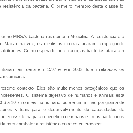
 resistência da bactéria. O primeiro membro desta classe foi
rmo MRSA: bactéria resistente à Meticilina. A resistência era
a. Mais uma vez, os cientistas contra-atacaram, empregando
calcitrantes. Como esperado, no entanto, as bactérias atacaram
 entraram em cena em 1997 e, em 2002, foram relatados os
à vancomicina.
presente contexto. Eles são muito menos patogênicos que os
nipresentes. O sistema digestivo de humanos e animais está
0 6 a 10 7 no intestino humano, ou até um milhão por grama de
tórios virtuais para o desenvolvimento de capacidades de
s no ecossistema para o benefício de irmãos e irmãs bacterianos
vida para combater a resistência entre os enterococos.