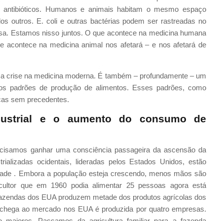
s antibióticos. Humanos e animais habitam o mesmo espaço
os outros. E. coli e outras bactérias podem ser rastreadas no
sa. Estamos nisso juntos. O que acontece na medicina humana
e acontece na medicina animal nos afetará – e nos afetará de
 uma crise na medicina moderna. É também – profundamente – um
os padrões de produção de alimentos. Esses padrões, como
ticas sem precedentes.
dustrial e o aumento do consumo de
ecisamos ganhar uma consciência passageira da ascensão da
rializadas ocidentais, lideradas pelos Estados Unidos, estão
idade . Embora a população esteja crescendo, menos mãos são
icultor que em 1960 podia alimentar 25 pessoas agora está
 fazendas dos EUA produzem metade dos produtos agrícolas dos
 chega ao mercado nos EUA é produzida por quatro empresas.
o maiores. Passamos da agricultura familiar para a fazenda