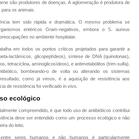
arne são produtores de doenças. A aglomeração é produtora de
para os animais.
tência tem sido rápida e dramática. O mesmo problema se
rganismos entéricos Gram-negativos, embora o S. aureus
e preocupações no ambiente hospitalar.
atalha em todos os pontos críticos projetados para garantir a
beta-lactâmicos, glicopeptídeos), síntese de DNA (quinolonas),
, tetraciclina, aminoglicosídeos), e antimetabólitos (trim-sulfa).
ibiótico, bombeando-o de volta ou alterando os sistemas
resultado, como já vimos, é a aquisição de resistência aos
ia de resistência foi verificado in vivo.
so ecológico
talmente compreendido, é que todo uso de antibióticos contribui
istência deve ser entendido como um processo ecológico e não
ira do leito.
a entre seres humanos e não humanos é particularmente