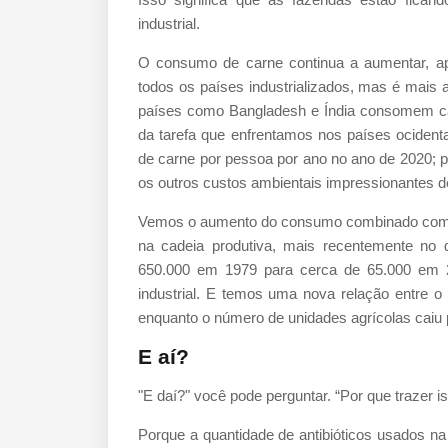
industrial.
O consumo de carne continua a aumentar, ap
todos os países industrializados, mas é mai
países como Bangladesh e Índia consomem ca
da tarefa que enfrentamos nos países ocident
de carne por pessoa por ano no ano de 2020; p
os outros custos ambientais impressionantes d
Vemos o aumento do consumo combinado com u
na cadeia produtiva, mais recentemente no qu
650.000 em 1979 para cerca de 65.000 em 2
industrial. E temos uma nova relação entre o 
enquanto o número de unidades agrícolas caiu 
E aí?
"E daí?" você pode perguntar. “Por que trazer i
Porque a quantidade de antibióticos usados ​