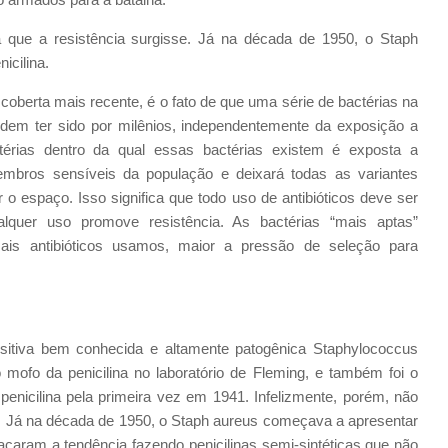
 que a resistência surgisse. Já na década de 1950, o Staph
icilina.
coberta mais recente, é o fato de que uma série de bactérias na
podem ter sido por milênios, independentemente da exposição a
térias dentro da qual essas bactérias existem é exposta a
 membros sensíveis da população e deixará todas as variantes
 o espaço. Isso significa que todo uso de antibióticos deve ser
lquer uso promove resistência. As bactérias “mais aptas”
ais antibióticos usamos, maior a pressão de seleção para
tiva bem conhecida e altamente patogênica Staphylococcus
o mofo da penicilina no laboratório de Fleming, e também foi o
penicilina pela primeira vez em 1941. Infelizmente, porém, não
e. Já na década de 1950, o Staph aureus começava a apresentar
atacaram a tendência fazendo penicilinas semi-sintéticas que não