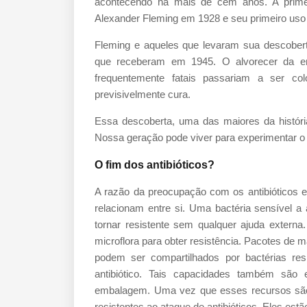
acontecendo há mais de cem anos. A primeir
Alexander Fleming em 1928 e seu primeiro uso 
Fleming e aqueles que levaram sua descobert
que receberam em 1945. O alvorecer da era
frequentemente fatais passariam a ser c
previsivelmente cura.
Essa descoberta, uma das maiores da históri
Nossa geração pode viver para experimentar o f
O fim dos antibióticos?
A razão da preocupação com os antibióticos e
relacionam entre si. Uma bactéria sensível 
tornar resistente sem qualquer ajuda externa
microflora para obter resistência. Pacotes de
podem ser compartilhados por bactérias re
antibiótico. Tais capacidades também são
embalagem. Uma vez que esses recursos são c
resistentes ao ataque de antibióticos. Eles est