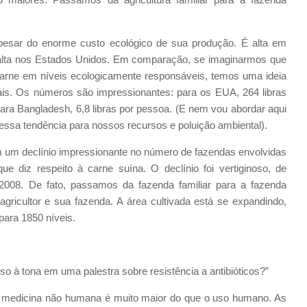
esar do enorme custo ecológico de sua produção. É alta em
s alta nos Estados Unidos. Em comparação, se imaginarmos que
rne em níveis ecologicamente responsáveis, temos uma ideia
ais. Os números são impressionantes: para os EUA, 264 libras
ara Bangladesh, 6,8 libras por pessoa. (E nem vou abordar aqui
essa tendência para nossos recursos e poluição ambiental).
m declínio impressionante no número de fazendas envolvidas
e diz respeito à carne suína. O declínio foi vertiginoso, de
008. De fato, passamos da fazenda familiar para a fazenda
agricultor e sua fazenda. A área cultivada está se expandindo,
para 1850 níveis.
sso à tona em uma palestra sobre resistência a antibióticos?”
​na medicina não humana é muito maior do que o uso humano. As