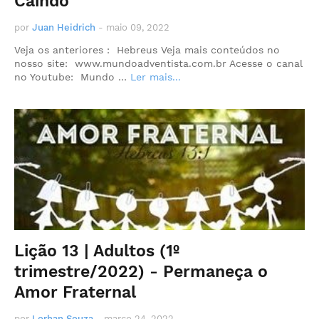
Caindo
por
Juan Heidrich
-
maio 09, 2022
Veja os anteriores : Hebreus Veja mais conteúdos no
nosso site: www.mundoadventista.com.br Acesse o canal
no Youtube: Mundo …
Ler mais...
Lição 13 | Adultos (1º
trimestre/2022) - Permaneça o
Amor Fraternal
por
Lorhan Souza
-
março 24, 2022