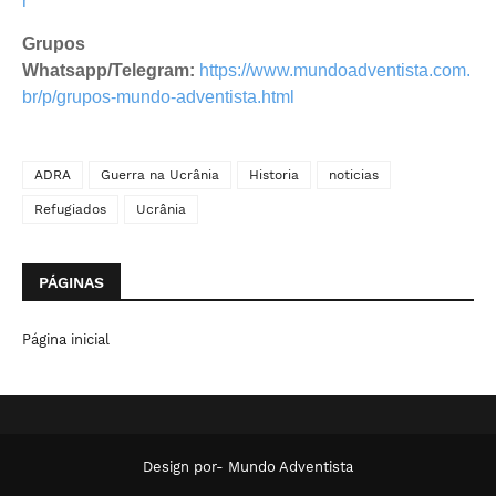
r
Grupos
Whatsapp/Telegram:
https://www.mundoadventista.com.
br/p/grupos-mundo-adventista.html
ADRA
Guerra na Ucrânia
Historia
noticias
Refugiados
Ucrânia
PÁGINAS
Página inicial
Design por-
Mundo Adventista