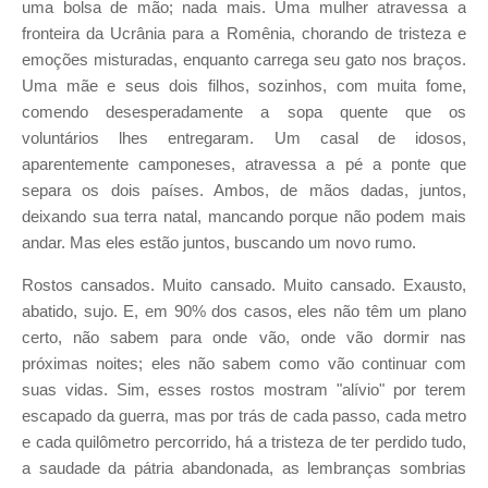
uma bolsa de mão; nada mais. Uma mulher atravessa a
fronteira da Ucrânia para a Romênia, chorando de tristeza e
emoções misturadas, enquanto carrega seu gato nos braços.
Uma mãe e seus dois filhos, sozinhos, com muita fome,
comendo desesperadamente a sopa quente que os
voluntários lhes entregaram. Um casal de idosos,
aparentemente camponeses, atravessa a pé a ponte que
separa os dois países. Ambos, de mãos dadas, juntos,
deixando sua terra natal, mancando porque não podem mais
andar. Mas eles estão juntos, buscando um novo rumo.
Rostos cansados. Muito cansado. Muito cansado. Exausto,
abatido, sujo. E, em 90% dos casos, eles não têm um plano
certo, não sabem para onde vão, onde vão dormir nas
próximas noites; eles não sabem como vão continuar com
suas vidas. Sim, esses rostos mostram "alívio" por terem
escapado da guerra, mas por trás de cada passo, cada metro
e cada quilômetro percorrido, há a tristeza de ter perdido tudo,
a saudade da pátria abandonada, as lembranças sombrias