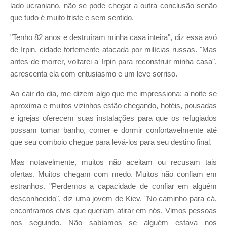
lado ucraniano, não se pode chegar a outra conclusão senão
que tudo é muito triste e sem sentido.
"Tenho 82 anos e destruíram minha casa inteira", diz essa avó
de Irpin, cidade fortemente atacada por milícias russas. "Mas
antes de morrer, voltarei a Irpin para reconstruir minha casa",
acrescenta ela com entusiasmo e um leve sorriso.
Ao cair do dia, me dizem algo que me impressiona: a noite se
aproxima e muitos vizinhos estão chegando, hotéis, pousadas
e igrejas oferecem suas instalações para que os refugiados
possam tomar banho, comer e dormir confortavelmente até
que seu comboio chegue para levá-los para seu destino final.
Mas notavelmente, muitos não aceitam ou recusam tais
ofertas. Muitos chegam com medo. Muitos não confiam em
estranhos. "Perdemos a capacidade de confiar em alguém
desconhecido", diz uma jovem de Kiev. "No caminho para cá,
encontramos civis que queriam atirar em nós. Vimos pessoas
nos seguindo. Não sabíamos se alguém estava nos