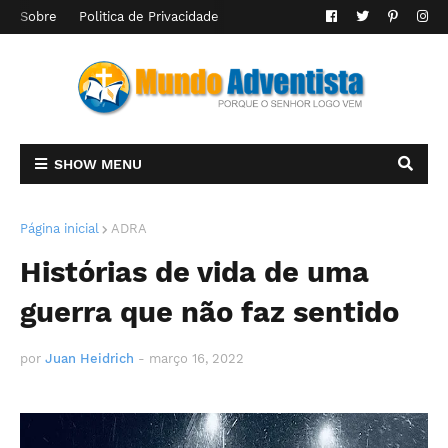
Sobre
Politica de Privacidade
SHOW MENU
Página inicial
ADRA
Histórias de vida de uma
guerra que não faz sentido
por
Juan Heidrich
-
março 16, 2022