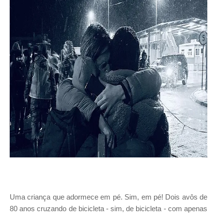
Uma criança que adormece em pé. Sim, em pé! Dois avôs de
80 anos cruzando de bicicleta - sim, de bicicleta - com apenas