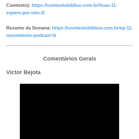
Comtexto)
:
https://comtextobiblico.com.br/licao-11-
espere-por-isto-2/
Resumo da Semana:
https://comtextobiblico.com.br/ep-11-
nocomtexto-podcast-5/
Comentários Gerais
Victor Bejota