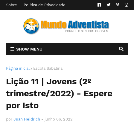
Sobre
Politica de Privacidade
SHOW MENU
Página inicial
Escola Sabatina
Lição 11 | Jovens (2º
trimestre/2022) - Espere
por Isto
por
Juan Heidrich
-
junho 06, 2022