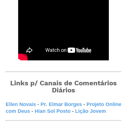
Links p/ Canais de Comentários
Diários
Ellen Novais
-
Pr. Elmar Borges
-
Projeto Online
com Deus
-
Hian Sol Posto
-
Lição Jovem