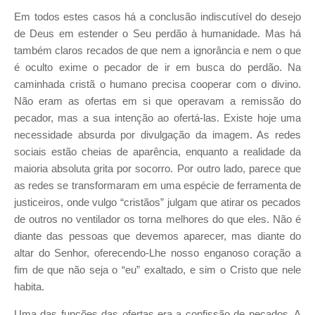
Em todos estes casos há a conclusão indiscutível do desejo
de Deus em estender o Seu perdão à humanidade. Mas há
também claros recados de que nem a ignorância e nem o que
é oculto exime o pecador de ir em busca do perdão. Na
caminhada cristã o humano precisa cooperar com o divino.
Não eram as ofertas em si que operavam a remissão do
pecador, mas a sua intenção ao ofertá-las. Existe hoje uma
necessidade absurda por divulgação da imagem. As redes
sociais estão cheias de aparência, enquanto a realidade da
maioria absoluta grita por socorro. Por outro lado, parece que
as redes se transformaram em uma espécie de ferramenta de
justiceiros, onde vulgo “cristãos” julgam que atirar os pecados
de outros no ventilador os torna melhores do que eles. Não é
diante das pessoas que devemos aparecer, mas diante do
altar do Senhor, oferecendo-Lhe nosso enganoso coração a
fim de que não seja o “eu” exaltado, e sim o Cristo que nele
habita.
Uma das funções das ofertas era a confissão de pecados. A