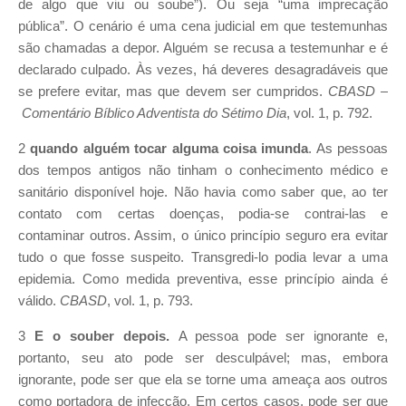
de algo que viu ou soube”). Ou seja “uma imprecação
pública”. O cenário é uma cena judicial em que testemunhas
são chamadas a depor. Alguém se recusa a testemunhar e é
declarado culpado. Às vezes, há deveres desagradáveis que
se prefere evitar, mas que devem ser cumpridos.
CBASD –
Comentário Bíblico Adventista do Sétimo Dia
, vol. 1, p. 792.
2
quando alguém tocar
alguma coisa imunda
. As pessoas
dos tempos antigos não tinham o conhecimento médico e
sanitário disponível hoje. Não havia como saber que, ao ter
contato com certas doenças, podia-se contrai-las e
contaminar outros. Assim, o único princípio seguro era evitar
tudo o que fosse suspeito. Transgredi-lo podia levar a uma
epidemia. Como medida preventiva, esse princípio ainda é
válido.
CBASD
, vol. 1, p. 793.
3
E o souber depois.
A pessoa pode ser ignorante e,
portanto, seu ato pode ser desculpável; mas, embora
ignorante, pode ser que ela se torne uma ameaça aos outros
como portadora de infecção. Em certos casos, pode ser que