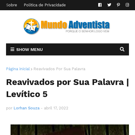
Sobre
Politica de Privacidade
SHOW MENU
Página inicial
Reavivados Por Sua Palavra
Reavivados por Sua Palavra |
Levítico 5
por
Lorhan Souza
-
abril 17, 2022