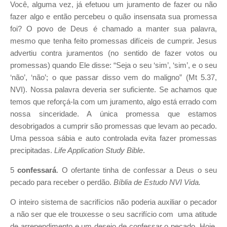
Você, alguma vez, já efetuou um juramento de fazer ou não
fazer algo e então percebeu o quão insensata sua promessa
foi? O povo de Deus é chamado a manter sua palavra,
mesmo que tenha feito promessas difíceis de cumprir. Jesus
advertiu contra juramentos (no sentido de fazer votos ou
promessas) quando Ele disse: “Seja o seu ‘sim’, ‘sim’, e o seu
‘não’, ‘não’; o que passar disso vem do maligno” (Mt 5.37,
NVI). Nossa palavra deveria ser suficiente. Se achamos que
temos que reforçá-la com um juramento, algo está errado com
nossa sinceridade. A única promessa que estamos
desobrigados a cumprir são promessas que levam ao pecado.
Uma pessoa sábia e auto controlada evita fazer promessas
precipitadas.
Life Application Study Bible
.
5
confessará
.
O ofertante tinha
de confessar a Deus o seu
pecado para receber o perdão.
Bíblia de Estudo NVI Vida.
O inteiro sistema de sacrifícios não poderia auxiliar o pecador
a não ser que ele trouxesse o seu sacrifício com uma atitude
de arrependimento e um desejo de confessar o pecado. Hoje,