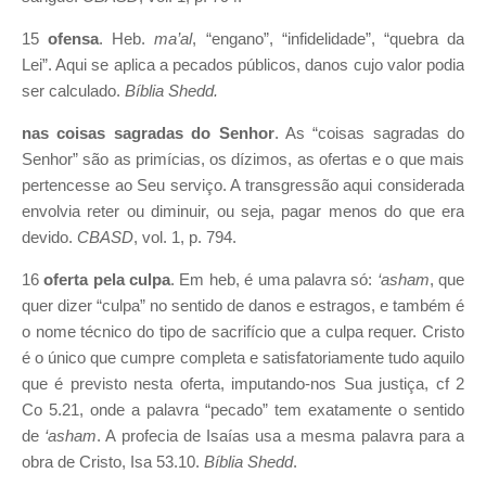
15
ofensa
. Heb.
ma’al
, “engano”, “infidelidade”, “quebra da
Lei”. Aqui se aplica a pecados públicos, danos cujo valor podia
ser calculado.
Bíblia Shedd.
nas coisas sagradas do Senhor
. As “coisas sagradas do
Senhor” são as primícias, os dízimos, as ofertas e o que mais
pertencesse ao Seu serviço. A transgressão aqui considerada
envolvia reter ou diminuir, ou seja, pagar menos do que era
devido.
CBASD
, vol. 1, p. 794.
16
oferta
pela culpa
. Em heb, é uma palavra só:
‘asham
, que
quer dizer “culpa” no sentido de danos e estragos, e também é
o nome técnico do tipo de sacrifício que a culpa requer. Cristo
é o único que cumpre completa e satisfatoriamente tudo aquilo
que é previsto nesta oferta, imputando-nos Sua justiça, cf 2
Co 5.21, onde a palavra “pecado” tem exatamente o sentido
de
‘asham
. A profecia de Isaías usa a mesma palavra para a
obra de Cristo, Isa 53.10.
Bíblia Shedd
.