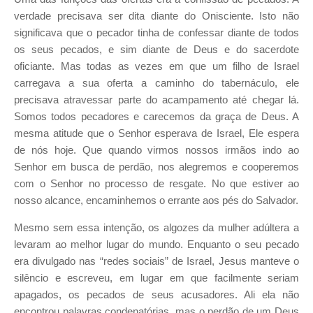
verdade precisava ser dita diante do Onisciente. Isto não
significava que o pecador tinha de confessar diante de todos
os seus pecados, e sim diante de Deus e do sacerdote
oficiante. Mas todas as vezes em que um filho de Israel
carregava a sua oferta a caminho do tabernáculo, ele
precisava atravessar parte do acampamento até chegar lá.
Somos todos pecadores e carecemos da graça de Deus. A
mesma atitude que o Senhor esperava de Israel, Ele espera
de nós hoje. Que quando virmos nossos irmãos indo ao
Senhor em busca de perdão, nos alegremos e cooperemos
com o Senhor no processo de resgate. No que estiver ao
nosso alcance, encaminhemos o errante aos pés do Salvador.
Mesmo sem essa intenção, os algozes da mulher adúltera a
levaram ao melhor lugar do mundo. Enquanto o seu pecado
era divulgado nas “redes sociais” de Israel, Jesus manteve o
silêncio e escreveu, em lugar em que facilmente seriam
apagados, os pecados de seus acusadores. Ali ela não
encontrou palavras condenatórias, mas o perdão de um Deus