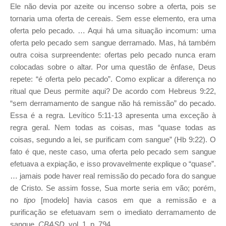
Ele não devia por azeite ou incenso sobre a oferta, pois se
tornaria uma oferta de cereais. Sem esse elemento, era uma
oferta pelo pecado. … Aqui há uma situação incomum: uma
oferta pelo pecado sem sangue derramado. Mas, há também
outra coisa surpreendente: ofertas pelo pecado nunca eram
colocadas sobre o altar. Por uma questão de ênfase, Deus
repete: “é oferta pelo pecado”. Como explicar a diferença no
ritual que Deus permite aqui? De acordo com Hebreus 9:22,
“sem derramamento de sangue não há remissão” do pecado.
Essa é a regra. Levítico 5:11-13 apresenta uma exceção à
regra geral. Nem todas as coisas, mas “quase todas as
coisas, segundo a lei, se purificam com sangue” (Hb 9:22). O
fato é que, neste caso, uma oferta pelo pecado sem sangue
efetuava a expiação, e isso provavelmente explique o “quase”.
… jamais pode haver real remissão do pecado fora do sangue
de Cristo. Se assim fosse, Sua morte seria em vão; porém,
no
tipo
[modelo] havia casos em que a remissão e a
purificação se efetuavam sem o imediato derramamento de
sangue.
CBASD
, vol. 1, p. 794.