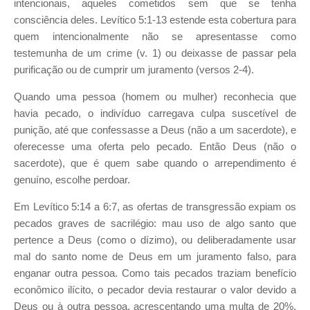
intencionais, aqueles cometidos sem que se tenha
consciência deles. Levítico 5:1-13 estende esta cobertura para
quem intencionalmente não se apresentasse como
testemunha de um crime (v. 1) ou deixasse de passar pela
purificação ou de cumprir um juramento (versos 2-4).
Quando uma pessoa (homem ou mulher) reconhecia que
havia pecado, o indivíduo carregava culpa suscetível de
punição, até que confessasse a Deus (não a um sacerdote), e
oferecesse uma oferta pelo pecado. Então Deus (não o
sacerdote), que é quem sabe quando o arrependimento é
genuíno, escolhe perdoar.
Em Levítico 5:14 a 6:7, as ofertas de transgressão expiam os
pecados graves de sacrilégio: mau uso de algo santo que
pertence a Deus (como o dízimo), ou deliberadamente usar
mal do santo nome de Deus em um juramento falso, para
enganar outra pessoa. Como tais pecados traziam benefício
econômico ilícito, o pecador devia restaurar o valor devido a
Deus ou à outra pessoa, acrescentando uma multa de 20%,