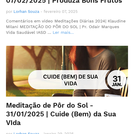
07/02/2025 | Produza Bons Frutos
por
Lorhan Souza
-
fevereiro 07, 2025
Comentários em vídeo Meditações Diárias 2024| Klaudine
Milani MEDITAÇÃO DO PÔR DO SOL | Pr. Odair Marques
Vida Saudável IASD …
Ler mais...
Meditação de Pôr do Sol -
31/01/2025 | Cuide (Bem) da Sua
VIda
por
Lorhan Souza
-
janeiro 29, 2025