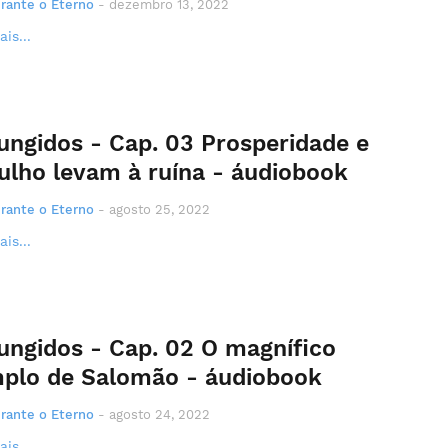
rante o Eterno
-
dezembro 13, 2022
is...
ungidos - Cap. 03 Prosperidade e
ulho levam à ruína - áudiobook
rante o Eterno
-
agosto 25, 2022
is...
ungidos - Cap. 02 O magnífico
plo de Salomão - áudiobook
rante o Eterno
-
agosto 24, 2022
is...