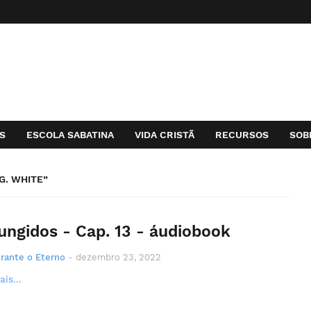
S
ESCOLA SABATINA
VIDA CRISTÃ
RECURSOS
SOB
G. WHITE
ungidos - Cap. 13 - áudiobook
rante o Eterno
-
dezembro 23, 2022
is...