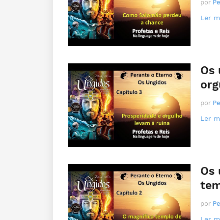
por
Pe
Ler ma
Os 
org
por
Pe
Ler ma
Os 
tem
por
Pe
Ler ma