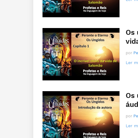
Os 
vid
por
Pe
Ler ma
Os 
áud
por
Pe
Ler ma