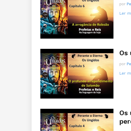
por
Pe
Ler ma
Os 
por
Pe
Ler ma
Os 
per