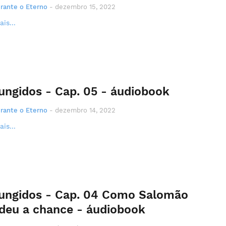
rante o Eterno
-
dezembro 15, 2022
is...
ungidos - Cap. 05 - áudiobook
rante o Eterno
-
dezembro 14, 2022
is...
ungidos - Cap. 04 Como Salomão
deu a chance - áudiobook