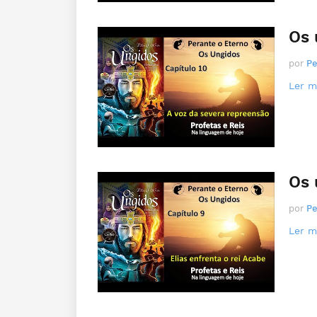
Os 
por
Pe
Ler ma
Os 
por
Pe
Ler ma