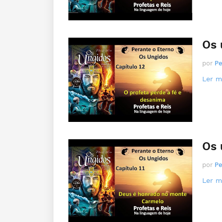
Os 
por
Pe
Ler ma
Os 
por
Pe
Ler ma