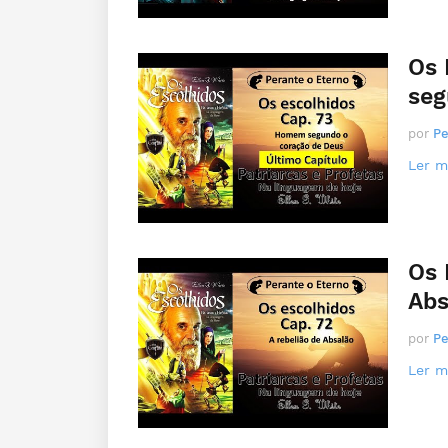
Os 
seg
por
Pe
Ler ma
Os 
Abs
por
Pe
Ler ma