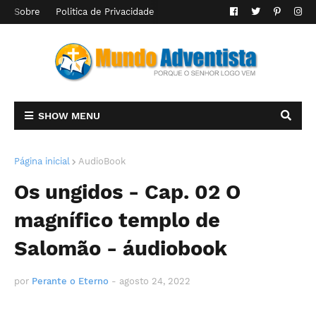
Sobre
Politica de Privacidade
SHOW MENU
Página inicial
AudioBook
Os ungidos - Cap. 02 O
magnífico templo de
Salomão - áudiobook
por
Perante o Eterno
-
agosto 24, 2022