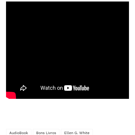
AudioBook
Bons Livros
Ellen G. White