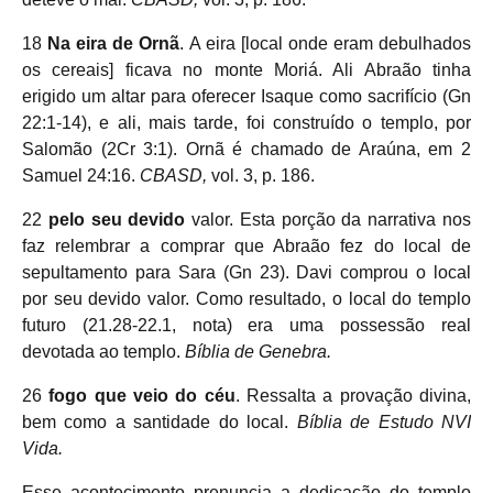
18
Na eira de Ornã
. A eira [local onde eram debulhados
os cereais] ficava no monte Moriá. Ali Abraão tinha
erigido um altar para oferecer Isaque como sacrifício (Gn
22:1-14), e ali, mais tarde, foi construído o templo, por
Salomão (2Cr 3:1). Ornã é chamado de Araúna, em 2
Samuel 24:16.
CBASD,
vol. 3, p. 186.
22
pelo seu devido
valor. Esta porção da narrativa nos
faz relembrar a comprar que Abraão fez do local de
sepultamento para Sara (Gn 23). Davi comprou o local
por seu devido valor. Como resultado, o local do templo
futuro (21.28-22.1, nota) era uma possessão real
devotada ao templo.
Bíblia de Genebra.
26
fogo que veio do céu
. Ressalta a provação divina,
bem como a santidade do local.
Bíblia de Estudo NVI
Vida.
Esse acontecimento prenuncia a dedicação do templo