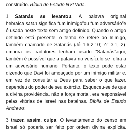
construído.
Bíblia de Estudo NVI Vida.
1
Satanás se levantou
. A palavra original
hebraica
satan
significa “um inimigo”ou “um adversário”e
é usada neste texto sem artigo definido. Quando o artigo
definido está presente, o termo se refere ao Inimigo,
também chamado de Satanás (Jó 1:6-2:10; Zc 3:1, 2).
embora os tradutores tenham usado “Satanás”aqui,
também é possível que a palavra no versículo se refira a
um adversário humano. Portanto, o texto pode estar
dizendo que Davi foi ameaçado por um inimigo militar e,
em vez de consultar a Deus para saber o que fazer,
dependeu do poder de seu exército. Esqueceu-se de que
a divina providência, não a força mortal, era responsável
pelas vitórias de Israel nas batalhas.
Bíblia de Estudo
Andrews.
3
trazer, assim, culpa
. O levantamento do censo em
Israel só poderia ser feito por ordem divina explícita.