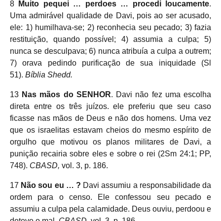
8
Muito pequei … perdoes … procedi loucamente
.
Uma admirável qualidade de Davi, pois ao ser acusado,
ele: 1) humilhava-se; 2) reconhecia seu pecado; 3) fazia
restituição, quando possível; 4) assumia a culpa; 5)
nunca se desculpava; 6) nunca atribuía a culpa a outrem;
7) orava pedindo purificação de sua iniquidade (Sl
51).
Bíblia Shedd.
13
Nas mãos do SENHOR
. Davi não fez uma escolha
direta entre os três juízos. ele preferiu que seu caso
ficasse nas mãos de Deus e não dos homens. Uma vez
que os israelitas estavam cheios do mesmo espírito de
orgulho que motivou os planos militares de Davi, a
punição recairia sobre eles e sobre o rei (2Sm 24:1; PP,
748).
CBASD,
vol. 3, p. 186.
17
Não sou eu … ?
Davi assumiu a responsabilidade da
ordem para o censo. Ele confessou seu pecado e
assumiu a culpa pela calamidade. Deus ouviu, perdoou e
deteve o mal.
CBASD,
vol. 3, p. 186.