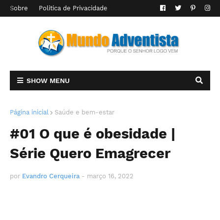
Sobre
Politica de Privacidade
SHOW MENU
Página inicial
Saúde e bem-estar
#01 O que é obesidade |
Série Quero Emagrecer
por
Evandro Cerqueira
-
março 16, 2022