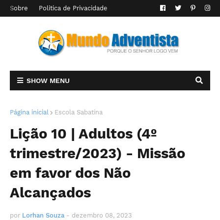
Sobre
Politica de Privacidade
SHOW MENU
Página inicial
Escola Sabatina
Lição 10 | Adultos (4º
trimestre/2023) - Missão
em favor dos Não
Alcançados
por
Lorhan Souza
-
dezembro 08, 2023