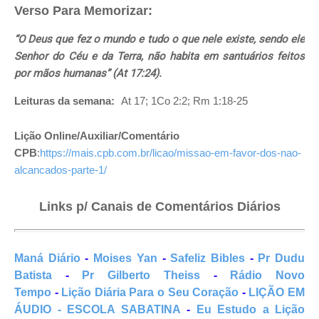
Verso Para Memorizar:
“O Deus que fez o mundo e tudo o que nele existe, sendo ele
Senhor do Céu e da Terra, não habita em santuários feitos
por mãos humanas” (At 17:24).
Leituras da semana:
At 17; 1Co 2:2; Rm 1:18-25
Lição Online/Auxiliar/Comentário
CPB
:
https://mais.cpb.com.br/licao/missao-em-favor-dos-nao-
alcancados-parte-1/
Links p/ Canais de Comentários Diários
Maná Diário
-
Moises Yan
-
Safeliz Bibles
-
Pr Dudu
Batista
-
Pr Gilberto Theiss
-
Rádio Novo
Tempo
-
Lição Diária Para o Seu Coração
-
LIÇÃO EM
ÁUDIO - ESCOLA SABATINA
-
Eu Estudo a Lição