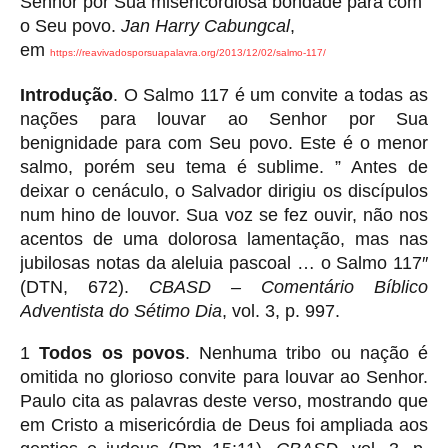
Senhor por Sua misericordiosa bondade para com
o Seu povo.
Jan Harry Cabungcal
,
em
https://reavivadosporsuapalavra.org/2013/12/02/salmo-117/
Introdução
. O Salmo 117 é um convite a todas as
nações para louvar ao Senhor por Sua
benignidade para com Seu povo. Este é o menor
salmo, porém seu tema é sublime. ” Antes de
deixar o cenáculo, o Salvador dirigiu os discípulos
num hino de louvor. Sua voz se fez ouvir, não nos
acentos de uma dolorosa lamentação, mas nas
jubilosas notas da aleluia pascoal … o Salmo 117″
(DTN, 672).
CBASD – Comentário Bíblico
Adventista do Sétimo Dia
, vol. 3, p. 997.
1
Todos os povos
. Nenhuma tribo ou nação é
omitida no glorioso convite para louvar ao Senhor.
Paulo cita as palavras deste verso, mostrando que
em Cristo a misericórdia de Deus foi ampliada aos