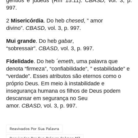
gentios e judeus (Rm 15:11).
CBASD,
vol. 3, p.
997.
2
Misericórdia
. Do heb
chesed
, ” amor
divino”.
CBASD,
vol. 3, p. 997.
Mui grande
. Do heb
gabar
,
“sobressair”.
CBASD,
vol. 3, p. 997.
Fidelidade
. Do heb
´emeth
, uma palavra que
denota “firmeza”, “confiabilidade”, ” estabilidade” e
“verdade”. Esses atributos são eternos como o
próprio Deus. Em meio à instabilidade e
insegurança humana os filhos de Deus podem
descansar em segurança no Seu
amor.
CBASD,
vol. 3, p. 997.
Reavivados Por Sua Palavra