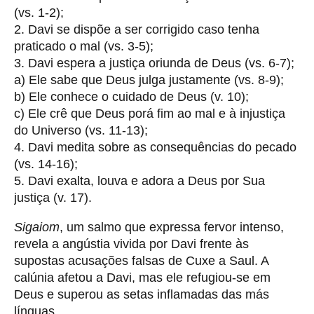
(vs. 1-2);
2. Davi se dispõe a ser corrigido caso tenha
praticado o mal (vs. 3-5);
3. Davi espera a justiça oriunda de Deus (vs. 6-7);
a) Ele sabe que Deus julga justamente (vs. 8-9);
b) Ele conhece o cuidado de Deus (v. 10);
c) Ele crê que Deus porá fim ao mal e à injustiça
do Universo (vs. 11-13);
4. Davi medita sobre as consequências do pecado
(vs. 14-16);
5. Davi exalta, louva e adora a Deus por Sua
justiça (v. 17).
Sigaiom
, um salmo que expressa fervor intenso,
revela a angústia vivida por Davi frente às
supostas acusações falsas de Cuxe a Saul. A
calúnia afetou a Davi, mas ele refugiou-se em
Deus e superou as setas inflamadas das más
línguas.