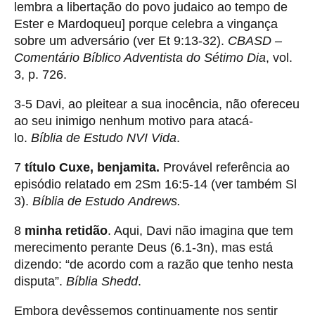
lembra a libertação do povo judaico ao tempo de
Ester e Mardoqueu] porque celebra a vingança
sobre um adversário (ver Et 9:13-32).
CBASD –
Comentário Bíblico Adventista do Sétimo Dia
, vol.
3, p. 726.
3-5 Davi, ao pleitear a sua inocência, não ofereceu
ao seu inimigo nenhum motivo para atacá-
lo.
Bíblia de Estudo NVI Vida
.
7
título Cuxe, benjamita.
Provável referência ao
episódio relatado em 2Sm 16:5-14 (ver também Sl
3).
Bíblia de Estudo
Andrews.
8
minha retidão
. Aqui, Davi não imagina que tem
merecimento perante Deus (6.1-3n), mas está
dizendo: “de acordo com a razão que tenho nesta
disputa”.
Bíblia Shedd
.
Embora devêssemos continuamente nos sentir