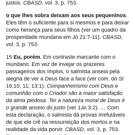
justos.
CBASD
, vol. 3, p. 753.
o que lhes sobra deixam aos seus pequeninos
.
Eles têm o suficiente para si mesmos e para deixar
como herança para seus filhos (ver um quadro da
prosperidade mundana em Jó 21:7-11).
CBASD
,
vol. 3, p. 753.
15
Eu, porém
. Em contraste marcante com o
mundano. Em vez de invejar os prazeres
passageiros dos ímpios, o salmista anseia pela
alegria de ver a Deus face a face (ver com. do Sl
16:10, 11; 13:1).
Companheirismo com Deus e
comunhão com o Criador são a maior satisfação
da alma piedosa.
Ter a natureza moral de Deus é
o grande anseio do justo
(ver 1Jo 3:2). … Com
esta declaração, o salmista dá provas irrefutáveis
de que ele crê na ressurreição dos mortos e na
realidade da vida porvir.
CBASD
, vol. 3, p. 753.