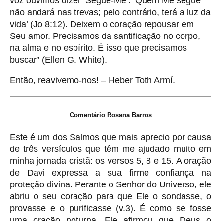
voz ouvimos dizer ‘Segue-Me’. ‘Quem Me segue
não andará nas trevas; pelo contrário, terá a luz da
vida’ (Jo 8:12). Deixem o coração repousar em
Seu amor. Precisamos da santificação no corpo,
na alma e no espírito. É isso que precisamos
buscar” (Ellen G. White).
Então, reavivemo-nos! – Heber Toth Armí.
Comentário Rosana Barros
Este é um dos Salmos que mais aprecio por causa
de três versículos que têm me ajudado muito em
minha jornada cristã: os versos 5, 8 e 15. A oração
de Davi expressa a sua firme confiança na
proteção divina. Perante o Senhor do Universo, ele
abriu o seu coração para que Ele o sondasse, o
provasse e o purificasse (v.3). É como se fosse
uma oração noturna. Ele afirmou que Deus o