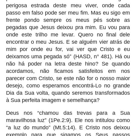
perigosa estrada deste meu viver, onde cada
passo em falso pode ser meu fim. Mas eu sigo em
frente pondo sempre os meus pés sobre as
pegadas que Jesus deixou pra mim. Eu vou para
onde este trilho me levar. Quero no final dele
encontrar o meu Jesus. E se alguém vier atrás de
mim por onde eu for, vai ver que Cristo e eu
deixamos uma pegada só” (HASD, n° 481). Há ou
não há poder na letra deste hino? Se quando
acordamos, não ficamos satisfeitos em nos
parecer com Cristo, se este não for o nosso maior
desejo, como esperamos encontrá-Lo no grande
Dia da Sua volta, quando seremos transformados
à Sua perfeita imagem e semelhança?
Deus nos “chamou das trevas para a Sua
maravilhosa luz” (1Pe.2:9). Ele nos intitulou como
“a luz do mundo” (Mt.5:14). E Cristo nos deixou
exemplo para que sigamos os Seus passos