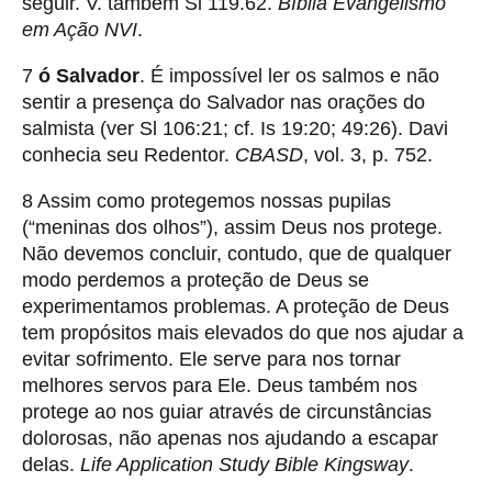
seguir. V. também Sl 119.62.
Bíblia Evangelismo
em Ação NVI
.
7
ó Salvador
. É impossível ler os salmos e não
sentir a presença do Salvador nas orações do
salmista (ver Sl 106:21; cf. Is 19:20; 49:26). Davi
conhecia seu Redentor.
CBASD
, vol. 3, p. 752.
8 Assim como protegemos nossas pupilas
(“meninas dos olhos”), assim Deus nos protege.
Não devemos concluir, contudo, que de qualquer
modo perdemos a proteção de Deus se
experimentamos problemas. A proteção de Deus
tem propósitos mais elevados do que nos ajudar a
evitar sofrimento. Ele serve para nos tornar
melhores servos para Ele. Deus também nos
protege ao nos guiar através de circunstâncias
dolorosas, não apenas nos ajudando a escapar
delas.
Life Application Study Bible Kingsway
.