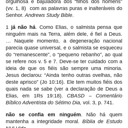
orgulhosa e bajuladora dos “filhos dos homens”
(vv. 1, 8) com as palavras puras e inalteráveis do
Senhor.
Andrews Study Bible
.
1
já não há
. Como Elias, o salmista pensa que
ninguém mais na Terra, além dele, é fiel a Deus.
… Naquele momento, a degeneração nacional
parecia quase universal, e o salmista se esqueceu
do “remanescente”, o “pequeno rebanho”, ao qual
se refere nos v. 5 e 7. Deve-se ter cuidado com a
ideia de que os fiéis são sempre uma minoria.
Jesus declarou: “Ainda tenho outras ovelhas, não
deste aprisco” (Jo 10:16). Ele tem muitos fiéis dos
quais nada se sabe (ver a declaração de Deus a
Elias, em 1Rs 19:18).
CBASD – Comentário
Bíblico Adventista do Sétimo Dia,
vol. 3, p. 741.
não se confia em ninguém
. Não há quem
mantenha a integridade moral.
Bíblia de Estudo