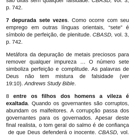
são ditas sem qualquer falsidade.
CBASD,
vol. 3,
p. 742.
7 depurada sete vezes
. Como ocorre com seu
emprego em outras línguas orientais, “sete” é
símbolo de perfeição, de plenitude.
CBASD,
vol. 3,
p. 742.
Metáfora da depuração de metais preciosos para
remover qualquer impureza … O número sete
simboliza perfeição e complitude. As palavras de
Deus não tem mistura de falsidade (ver
19:10).
Andrews Study Bible
.
8
entre os filhos dos homens a vileza é
exaltada
. Quando os governantes são corruptos,
abundam os malfeitores. A corrupção passa dos
governantes para os governados. Apesar deste
final realista, o tom geral do salmo é de confiança
de que Deus defenderá o inocente.
CBASD,
vol.