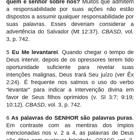
quem é senhor sobre nós?
Muitos que admitem
a responsabilidade por suas ações não estão
dispostos a assumir qualquer responsabilidade por
suas palavras. Esses deveriam considerar a
advertência do Salvador (Mt 12:37).
CBASD,
vol.
3, p. 742.
5
Eu Me levantarei
. Quando chegar o tempo de
Deus intervir, depois de os opressores terem tido
oportunidade suficiente para revelar suas
intenções malignas, Deus trará Seu juízo (ver Êx
2:24). É frequente nos salmos o uso do verbo
“levantar” para indicar a intervenção divina em
favor de Seus filhos oprimidos (v. Sl 3:7; 9:19;
10:12).
CBASD,
vol. 3, p. 742.
6
As palavras do SENHOR
são palavras puras
.
Em contraste com as mentiras dos ímpios
mencionadas nos v. 2 a 4, as palavras de Deus