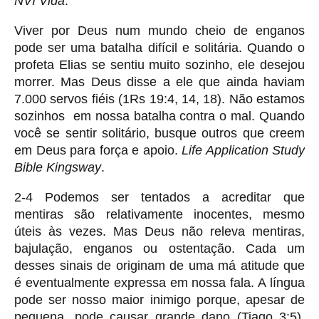
NVI Vida
.
Viver por Deus num mundo cheio de enganos
pode ser uma batalha difícil e solitária. Quando o
profeta Elias se sentiu muito sozinho, ele desejou
morrer. Mas Deus disse a ele que ainda haviam
7.000 servos fiéis (1Rs 19:4, 14, 18). Não estamos
sozinhos em nossa batalha contra o mal. Quando
você se sentir solitário, busque outros que creem
em Deus para força e apoio.
Life Application Study
Bible Kingsway
.
2-4 Podemos ser tentados a acreditar que
mentiras são relativamente inocentes, mesmo
úteis às vezes. Mas Deus não releva mentiras,
bajulação, enganos ou ostentação. Cada um
desses sinais de originam de uma má atitude que
é eventualmente expressa em nossa fala. A língua
pode ser nosso maior inimigo porque, apesar de
pequena, pode causar grande dano (Tiago 3:5).