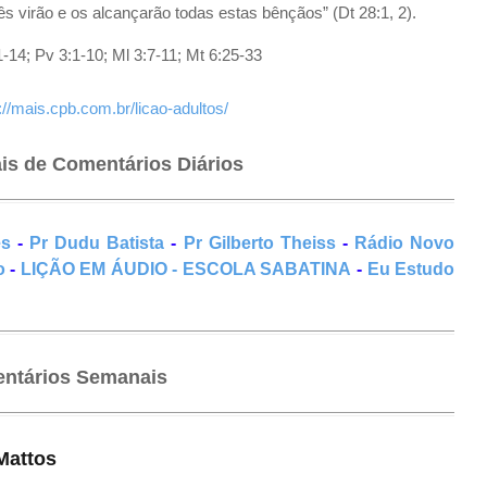
 virão e os alcançarão todas estas bênçãos” (Dt 28:1, 2).
1-14; Pv 3:1-10; Ml 3:7-11; Mt 6:25-33
://mais.cpb.com.br/licao-adultos/
ais de Comentários Diários
es
-
Pr Dudu Batista
-
Pr Gilberto Theiss
-
Rádio Novo
o
-
LIÇÃO EM ÁUDIO - ESCOLA SABATINA
-
Eu Estudo
ntários Semanais
Mattos