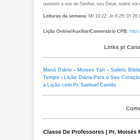
ouvirem a voz do Senhor, seu Deus, sobre vocês
Leituras da semana:
Mt 10:22; Jo 6:29; Dt 28:
Lição Online/Auxiliar/Comentário CPB
:
https
Links p/ Can
Maná Diário
-
Moises Yan
-
Safeliz Bibl
Tempo
-
Lição Diária Para o Seu Coraçã
a Lição com Pr. Samuel Camilo
Come
Classe De Professores | Pr. Moisés 