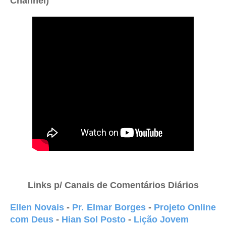
Channel)
Links p/ Canais de Comentários Diários
Ellen Novais
-
Pr. Elmar Borges
-
Projeto Online
com Deus
-
Hian Sol Posto
-
Lição Jovem