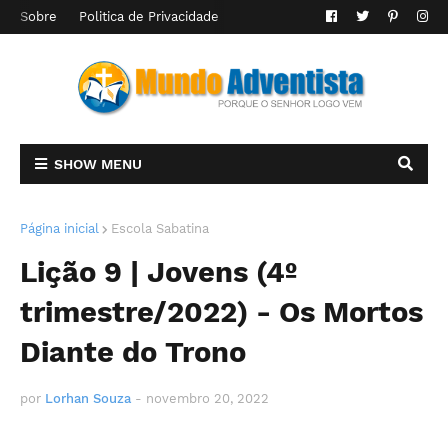
Sobre
Politica de Privacidade
SHOW MENU
Página inicial
Escola Sabatina
Lição 9 | Jovens (4º
trimestre/2022) - Os Mortos
Diante do Trono
por
Lorhan Souza
-
novembro 20, 2022