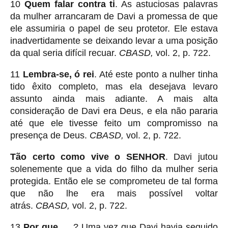
10
Quem falar contra ti
. As astuciosas palavras
da mulher arrancaram de Davi a promessa de que
ele assumiria o papel de seu protetor. Ele estava
inadvertidamente se deixando levar a uma posição
da qual seria difícil recuar.
CBASD,
vol. 2, p. 722.
11
Lembra-se, ó rei
. Até este ponto a nulher tinha
tido êxito completo, mas ela desejava levaro
assunto ainda mais adiante. A mais alta
consideração de Davi era Deus, e ela não pararia
até que ele tivesse feito um compromisso na
presença de Deus.
CBASD,
vol. 2, p. 722.
Tão certo como vive o SENHOR
. Davi jutou
solenemente que a vida do filho da mulher seria
protegida. Então ele se comprometeu de tal forma
que não lhe era mais possível voltar
atrás.
CBASD,
vol. 2, p. 722.
13
Por que …
? Uma vez que Davi havia seguido