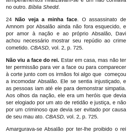
temperamentos rivalizavam-se e um não confiava
no outro.
Bíblia Shedd
.
24
Não veja a minha face
. O assassinato de
Amnom por Absalão ainda não fora esquecido, e
por amor à nação e ao próprio Absalão, Davi
achou necessário mostrar seu repúdio ao crime
cometido.
CBASD,
vol. 2, p. 725.
Não viu a face do rei.
Estar em casa, mas não ter
ter permissão para ver a face ou para comparecer
à corte junto com os irmãos foi algo que começou
a incomodar Absalão. Ele se sentia injustiçado, e
as pessoas iam até ele para demonstrar simpatia.
Aos olhos da nação, ele era um heróis que devia
ser elogiado por um ato de retidão e justiça, e não
por um criminoso que devia ser evitado por causa
de seu mau ato.
CBASD,
vol. 2, p. 725.
Amargurava-se Absalão por ter-lhe proibido o rei