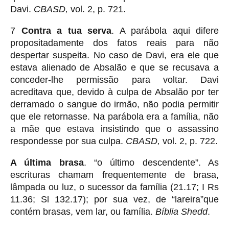
Davi.
CBASD,
vol. 2, p. 721.
7
Contra a tua serva
. A parábola aqui difere
propositadamente dos fatos reais para não
despertar suspeita. No caso de Davi, era ele que
estava alienado de Absalão e que se recusava a
conceder-lhe permissão para voltar. Davi
acreditava que, devido à culpa de Absalão por ter
derramado o sangue do irmão, não podia permitir
que ele retornasse. Na parábola era a família, não
a mãe que estava insistindo que o assassino
respondesse por sua culpa.
CBASD,
vol. 2, p. 722.
A última
brasa
. “o último descendente”. As
escrituras chamam frequentemente de brasa,
lâmpada ou luz, o sucessor da família (21.17; I Rs
11.36; Sl 132.17); por sua vez, de “lareira”que
contém brasas, vem lar, ou família.
Bíblia Shedd
.