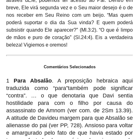
através dEle, podemos ter acesso ao Pai. Dentro em
breve, Ele virá segunda vez e o Seu maior desejo é o de
nos receber em Seu Reino com um beijo. “Mas quem
poderá suportar o dia da Sua vinda? E quem poderá
subsistir quando Ele aparecer?” (Ml.3:2). “O que é limpo
de mãos e puro de coração” (Sl.24:4). Eis a verdadeira
beleza! Vigiemos e oremos!
Comentários Selecionados
1
Para
Absalão
. A preposição hebraica aqui
traduzida como “para”também pode significar
“contra”. … o que denotaria que Davi sentia
hostilidade para com o filho por causa do
assassinato de Amnom (ver com. de 2Sm 13.39).
A atitude de Davideu margem para que Absalão se
alienasse do pai (ver PP, 728). Ansioso para voltar
e amargurado pelo fato de que havia estado por