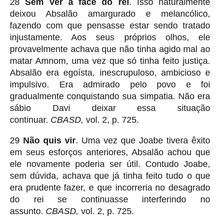
28
Sem ver a face do rei
. Isso naturalmente
deixou Absalão amargurado e melancólico,
fazendo com que pensasse estar sendo tratado
injustamente. Aos seus próprios olhos, ele
provavelmente achava que não tinha agido mal ao
matar Amnom, uma vez que só tinha feito justiça.
Absalão era egoísta, inescrupuloso, ambicioso e
impulsivo. Era admirado pelo povo e foi
gradualmente conquistando sua simpatia. Não era
sábio Davi deixar essa situação
continuar.
CBASD,
vol. 2, p. 725.
29
Não quis vir
. Uma vez que Joabe tivera êxito
em seus esforços anteriores, Absalão achou que
ele novamente poderia ser útil. Contudo Joabe,
sem dúvida, achava que já tinha feito tudo o que
era prudente fazer, e que incorreria no desagrado
do rei se continuasse interferindo no
assunto.
CBASD,
vol. 2, p. 725.