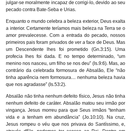
julgar-se moralmente incapaz de corrigi-lo, devido ao seu
pecado contra Bate-Seba e Urias.
Enquanto o mundo celebra a beleza exterior, Deus exalta
a interior. Certamente teríamos mais beleza na Terra se o
amor prevalecesse. Com a entrada do pecado, nossos
primeiros pais foram privados de ver a face de Deus. Mas
um Descendente lhes foi prometido (Gn.3:15). Uma
profecia lhes foi dada. E no tempo determinado, “um
menino nos nasceu, um filho se nos deu” (Is.9:6). Mas, ao
contrário da celebrada formosura de Absalão, Ele “não
tinha aparência nem formosura… nenhuma beleza havia
que nos agradasse” (Is.53:2).
Absalão não tinha nenhum defeito físico, Jesus não tinha
nenhum defeito de caráter. Absalão matou seu irmão por
vingança. Jesus morreu para que Seus irmãos “tenham
vida e a tenham em abundância” (Jo.10:10). Na cruz,
Jesus rompeu o véu que nos privava do Santíssimo, e,