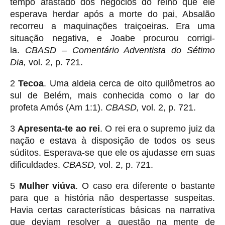
tempo afastado dos negócios do reino que ele
esperava herdar após a morte do pai, Absalão
recorreu a maquinações traiçoeiras. Era uma
situação negativa, e Joabe procurou corrigi-
la.
CBASD – Comentário Adventista do Sétimo
Dia,
vol. 2, p. 721.
2
Tecoa
. Uma aldeia cerca de oito quilômetros ao
sul de Belém, mais conhecida como o lar do
profeta Amós (Am 1:1).
CBASD,
vol. 2, p. 721.
3
Apresenta-te ao rei
. O rei era o supremo juiz da
nação e estava à disposição de todos os seus
súditos. Esperava-se que ele os ajudasse em suas
dificuldades.
CBASD,
vol. 2, p. 721.
5
Mulher viúva
. O caso era diferente o bastante
para que a história não despertasse suspeitas.
Havia certas características básicas na narrativa
que deviam resolver a questão na mente de