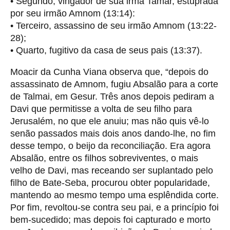
• Segundo, vingador de sua irmã Tamar, estuprada
por seu irmão Amnom (13:14):
• Terceiro, assassino de seu irmão Amnom (13:22-
28);
• Quarto, fugitivo da casa de seus pais (13:37).
Moacir da Cunha Viana observa que, “depois do
assassinato de Amnom, fugiu Absalão para a corte
de Talmai, em Gesur. Três anos depois pediram a
Davi que permitisse a volta de seu filho para
Jerusalém, no que ele anuiu; mas não quis vê-lo
senão passados mais dois anos dando-lhe, no fim
desse tempo, o beijo da reconciliação. Era agora
Absalão, entre os filhos sobreviventes, o mais
velho de Davi, mas receando ser suplantado pelo
filho de Bate-Seba, procurou obter popularidade,
mantendo ao mesmo tempo uma esplêndida corte.
Por fim, revoltou-se contra seu pai, e a princípio foi
bem-sucedido; mas depois foi capturado e morto