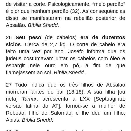
de visitar a corte. Psicologicamente, “meio perdão”
é pior que nenhum perdão (32). As consequências
disso se manifestaram na rebelião posterior de
Absalão.
Bíblia Shedd
.
26
Seu peso
(de cabelos)
era de duzentos
siclos
. Cerca de 2,7 kg. O corte de cabelo era
feito uma vez por ano. Josefo informa que os
judeus costumavam untar os cabelos com óleo e
espargir nele ouro em pó, a fim de que
flamejassem ao sol.
Bíblia Shedd
.
27 Tudo indica que os três filhos de Absalão
morreram antes do pai (18.18). A sua filha [ou
neta]
Tamar
, acrescenta a LXX [Septuaginta,
versão latina do AT], tornou-se a mulher de
Roboão, filho de Salomão, e lhe deu um filho,
Abias.
Bíblia Shedd
.