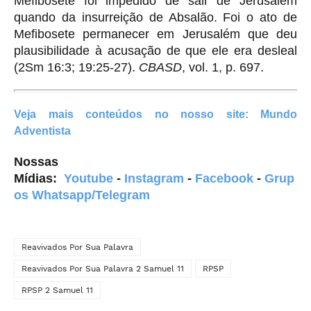
Mefibosete foi impedido de sair de Jerusalém
quando da insurreição de Absalão. Foi o ato de
Mefibosete permanecer em Jerusalém que deu
plausibilidade à acusação de que ele era desleal
(2Sm 16:3; 19:25-27).
CBASD
, vol. 1, p. 697.
Veja mais conteúdos
no nosso site:
Mundo
Adventista
Nossas
Mídias:
Youtube
-
Instagram
-
Facebook
-
Grup
os Whatsapp/Telegram
Reavivados Por Sua Palavra
Reavivados Por Sua Palavra 2 Samuel 11
RPSP
RPSP 2 Samuel 11