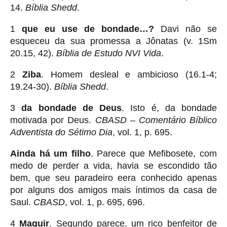
14.
Bíblia Shedd
.
1
que eu use de bondade…?
Davi não se
esqueceu da sua promessa a Jônatas (v. 1Sm
20.15, 42).
Bíblia de Estudo NVI Vida
.
2
Ziba
. Homem desleal e ambicioso (16.1-4;
19.24-30).
Bíblia Shedd
.
3
da bondade de Deus
. Isto é, da bondade
motivada por Deus.
CBASD – Comentário Bíblico
Adventista do Sétimo Dia
, vol. 1, p. 695.
Ainda há um filho
. Parece que Mefibosete, com
medo de perder a vida, havia se escondido tão
bem, que seu paradeiro eera conhecido apenas
por alguns dos amigos mais íntimos da casa de
Saul.
CBASD
, vol. 1, p. 695, 696.
4
Maquir
. Segundo parece, um rico benfeitor de