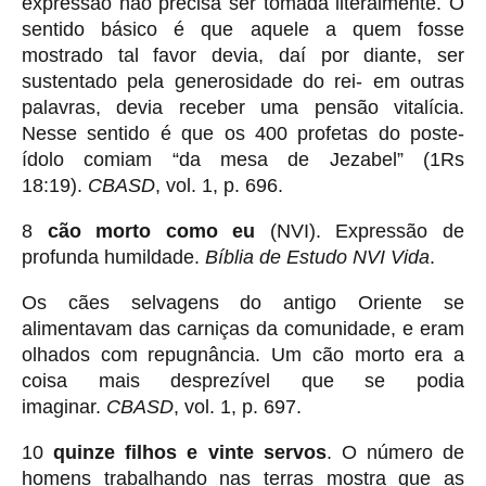
expressão não precisa ser tomada literalmente. O
sentido básico é que aquele a quem fosse
mostrado tal favor devia, daí por diante, ser
sustentado pela generosidade do rei- em outras
palavras, devia receber uma pensão vitalícia.
Nesse sentido é que os 400 profetas do poste-
ídolo comiam “da mesa de Jezabel” (1Rs
18:19).
CBASD
, vol. 1, p. 696.
8
cão morto como eu
(NVI). Expressão de
profunda humildade.
Bíblia de Estudo NVI Vida
.
Os cães selvagens do antigo Oriente se
alimentavam das carniças da comunidade, e eram
olhados com repugnância. Um cão morto era a
coisa mais desprezível que se podia
imaginar.
CBASD
, vol. 1, p. 697.
10
quinze filhos e vinte servos
. O número de
homens trabalhando nas terras mostra que as