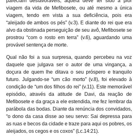
pareciam desfavoráveis, aquela deve ter sido a pior
viagem da vida de Mefibosete, ou até mesmo a única
viagem, tendo em vista a sua deficiência, pois era
“aleijado de ambos os pés” (v.3). E diante do rei que era
alvo da obstinada perseguição de seu avô, Mefibosete se
prostrou “com o rosto em terra” (v.6), aguardando uma
provável sentença de morte.
Qual não foi a sua surpresa, quando percebeu na voz
daquele que julgava ser o autor de uma vingança, a
doçura de quem lhe ditava o seu próspero e tranquilo
futuro. Julgando-se “um cão morto” (v.8), foi elevado à
condição de “um dos filhos do rei” (v.11). Este memorável
episódio, através da atitude de Davi, da reação de
Mefibosete e da graça a ele estendida, me fez lembrar da
parábola das bodas. Diante da renúncia dos convidados,
“o dono da casa disse ao seu servo: Sai depressa para
as ruas e becos da cidade e traze para aqui os pobres, os
aleijados, os cegos e os coxos” (Lc.14:21).