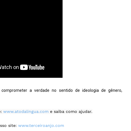
 comprometer a verdade no sentido de ideologia de gênero, 
: 
www.atodalingua.com
 e saiba como ajudar.

so site: 
www.terceiroanjo.com