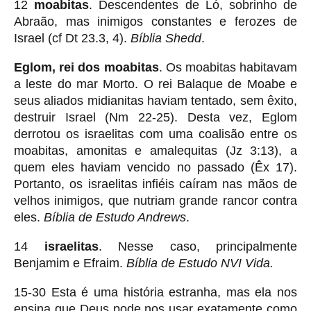
12
moabitas
. Descendentes de Ló, sobrinho de
Abraão, mas inimigos constantes e ferozes de
Israel (cf Dt 23.3, 4).
Bíblia Shedd
.
Eglom, rei dos moabitas
. Os moabitas habitavam
a leste do mar Morto. O rei Balaque de Moabe e
seus aliados midianitas haviam tentado, sem êxito,
destruir Israel (Nm 22-25). Desta vez, Eglom
derrotou os israelitas com uma coalisão entre os
moabitas, amonitas e amalequitas (Jz 3:13), a
quem eles haviam vencido no passado (Êx 17).
Portanto, os israelitas infiéis caíram nas mãos de
velhos inimigos, que nutriam grande rancor contra
eles.
Bíblia de Estudo Andrews
.
14
israelitas
. Nesse caso, principalmente
Benjamim e Efraim.
Bíblia de Estudo NVI Vida.
15-30 Esta é uma história estranha, mas ela nos
ensina que Deus pode nos usar exatamente como