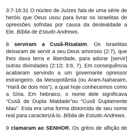
3:7-16:31 O núcleo de Juízes fala de uma série de
heróis que Deus usou para livrar os israelitas de
opressões sofridas por causa da deslealdade a
Ele.
Bíblia de Estudo Andrews
.
8
serviram a Cusã-Risataim
. Os israelitas
deixaram de servir a seu Deus amoroso (2:7), que
lhes dava terra e liberdade, para adorar [servir]
outras divindades (2:13; 3:6, 7). Em consequência
acabaram servindo a um governante opressor
estrangeiro, da Mesopotâmia (ou Aram-Naharaim,
“Harã de dois rios”), a qual hoje conhecemos como
a Síria. Em hebraico, o nome dele significava
“Cusã de Dupla Maldade”ou “Cusã Duplamente
Mau”. Esta era uma forma distorcida de seu nome
real para caracterizá-lo.
Bíblia de Estudo Andrews
.
9
clamaram ao SENHOR.
Os gritos de aflição de