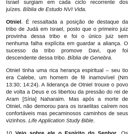
Israel surgiam em cada ciclo recorrente dos
juízes.
Bíblia de Estudo NVI Vida.
Otniel
. É ressaltada a posição de destaque da
tribo de Judá em Israel, posto que o primeiro juiz
provinha dessa tribo e foi o único juiz sem
nenhuma falha explícita em guardar a aliança. O
sucesso da tribo promove Davi, que foi
descendente dessa tribo.
Bíblia de Genebra
.
Otniel tinha uma rica herança espiritual – seu tio
era Calebe, um homem de fé inamovível (Nm
13:30; 14:24). A liderança de Otniel trouxe o povo
de volta a Deus e os libertou da pressão do rei de
Aram [Síria] Naharaim. Mas após a morte de
Otniel, não demorou para os israelitas caírem nos
confortáveis mas pecaminosos caminhos de seus
vizinhos.
Life Application Study Bible
.
10
Veio sobre ele o Espírito do Senhor
. Os