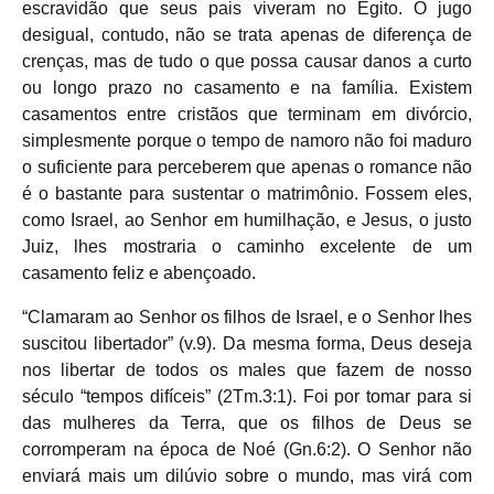
escravidão que seus pais viveram no Egito. O jugo
desigual, contudo, não se trata apenas de diferença de
crenças, mas de tudo o que possa causar danos a curto
ou longo prazo no casamento e na família. Existem
casamentos entre cristãos que terminam em divórcio,
simplesmente porque o tempo de namoro não foi maduro
o suficiente para perceberem que apenas o romance não
é o bastante para sustentar o matrimônio. Fossem eles,
como Israel, ao Senhor em humilhação, e Jesus, o justo
Juiz, lhes mostraria o caminho excelente de um
casamento feliz e abençoado.
“Clamaram ao Senhor os filhos de Israel, e o Senhor lhes
suscitou libertador” (v.9). Da mesma forma, Deus deseja
nos libertar de todos os males que fazem de nosso
século “tempos difíceis” (2Tm.3:1). Foi por tomar para si
das mulheres da Terra, que os filhos de Deus se
corromperam na época de Noé (Gn.6:2). O Senhor não
enviará mais um dilúvio sobre o mundo, mas virá com