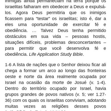
inimigas ainda permaneciam na terra porque os
israelitas falharam em obedecer a Deus e expulsá-
los. Agora Deus permitiria que os inimigos
ficassem para “testar” os israelitas; isto é, dar a
eles uma oportunidade de exercitar fé e
obediência. … Talvez Deus tenha permitido
obstáculos em sua vida – pessoas hostis,
situações difíceis, problemas desconcertantes –
para permitir que você desenvolva fé e
obediência.
Life Application Study Bible
.
1-6 A lista de nações que o Senhor deixou ficar ali
chega a formar um arco ao longo das fronteiras
oeste e norte da área realmente ocupada por
Israel na ocasião da morte de Josué (v. 1-4).
Dentro do território ocupado por Israel, havia
grupos grandes de povos nativos (v. 5; ver 1.27-
36) com os quais os israelitas conviviam, adotando
muitas vezes as religiões desses povos