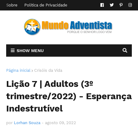
Sobre
Politica de Privacidade
SHOW MENU
Página inicial
Crisóis da Vida
Lição 7 | Adultos (3º
trimestre/2022) - Esperança
Indestrutível
por
Lorhan Souza
-
agosto 09, 2022