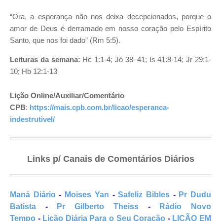
“Ora, a esperança não nos deixa decepcionados, porque o
amor de Deus é derramado em nosso coração pelo Espírito
Santo, que nos foi dado” (Rm 5:5).
Leituras da semana:
Hc 1:1-4; Jó 38–41; Is 41:8-14; Jr 29:1-
10; Hb 12:1-13
Lição Online/Auxiliar/Comentário
CPB
:
https://mais.cpb.com.br/licao/esperanca-
indestrutivel/
Links p/ Canais de Comentários Diários
Maná Diário
-
Moises Yan
-
Safeliz Bibles
-
Pr Dudu
Batista
-
Pr Gilberto Theiss
-
Rádio Novo
Tempo
-
Lição Diária Para o Seu Coração
-
LIÇÃO EM