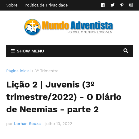
Sobre
Politica de Privacidade
SHOW MENU
Página inicial
3° Trimestre
Lição 2 | Juvenis (3º
trimestre/2022) - O Diário
de Neemias - parte 2
por
Lorhan Souza
-
julho 13, 2022