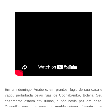
Em um domingo, Anabelle, em pran
tos, fugiu de sua casa e
vagou per
turbada pelas ruas de Cochabamba,
Bolívia. Seu
casamento estava em ruínas, e não havia paz em casa.
O
conflito constante com seu marido estava afetando suas