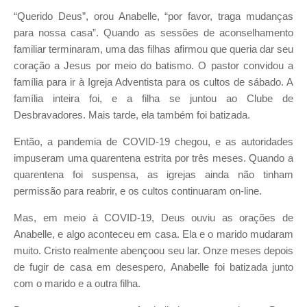
“Querido Deus”, orou Anabelle, “por favor, traga mudanças
para nossa casa”.
Quando as sessões de aconselhamento
familiar terminaram, uma das
filhas afirmou que queria dar seu
coração a Jesus por meio do batismo.
O pastor convidou a
família para ir à Igreja Adventista para os cultos
de sábado. A
família inteira foi, e a filha se juntou ao Clube de
Desbra
vadores. Mais tarde, ela também foi batizada.
Então, a pandemia de COVID-19 chegou, e as autoridades
impuseram
uma quarentena estrita por três meses. Quando a
quarentena foi sus
pensa, as igrejas ainda não tinham
permissão para reabrir, e os cultos
continuaram on-line.
Mas, em meio à COVID-19, Deus ouviu as orações de
Anabelle, e algo
aconteceu em casa. Ela e o marido mudaram
muito. Cristo realmente
abençoou seu lar. Onze meses depois
de fugir de casa em desespero,
Anabelle foi batizada junto
com o marido e a outra filha.