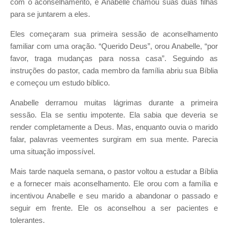
com o aconselha
mento, e Anabelle chamou suas duas filhas
para se juntarem a eles.
Eles começaram sua primeira sessão de aconselhamento
familiar com
uma oração.
“Querido Deus”, orou Anabelle, “por
favor, traga mudanças para nossa casa”.
Seguindo as
instruções do pastor, cada membro da família abriu sua
Bíblia
e começou um estudo bíblico.
Anabelle derramou muitas lágrimas durante a primeira
sessão. Ela se
sentiu impotente. Ela sabia que deveria se
render completamente a
Deus. Mas, enquanto ouvia o marido
falar, palavras veementes surgi
ram em sua mente. Parecia
uma situação impossível.
Mais tarde naquela semana, o pastor voltou a estudar a Bíblia
e a forne
cer mais aconselhamento. Ele orou com a família e
incentivou Anabelle
e seu marido a abandonar o passado e
seguir em frente. Ele os aconse
lhou a ser pacientes e
tolerantes.