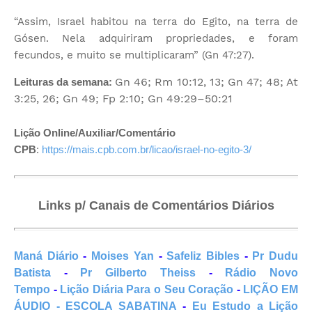
“Assim, Israel habitou na terra do Egito, na terra de
Gósen. Nela adquiriram propriedades, e foram
fecundos, e muito se multiplicaram” (Gn 47:27).
Gn 46; Rm 10:12, 13; Gn 47; 48; At
Leituras da semana:
3:25, 26; Gn 49; Fp 2:10; Gn 49:29–50:21
Lição Online/Auxiliar/Comentário
CPB
:
https://mais.cpb.com.br/licao/israel-no-egito-3/
Links p/ Canais de Comentários Diários
Maná Diário
-
Moises Yan
-
Safeliz Bibles
-
Pr Dudu
Batista
-
Pr Gilberto Theiss
-
Rádio Novo
Tempo
-
Lição Diária Para o Seu Coração
-
LIÇÃO EM
ÁUDIO - ESCOLA SABATINA
-
Eu Estudo a Lição