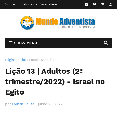
Sobre
Politica de Privacidade
SHOW MENU
Página inicial
Escola Sabatina
Lição 13 | Adultos (2º
trimestre/2022) - Israel no
Egito
por
Lorhan Souza
-
junho 23, 2022