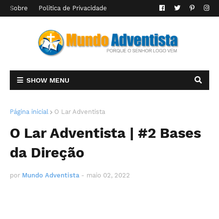
Sobre
Politica de Privacidade
SHOW MENU
Página inicial
O Lar Adventista
O Lar Adventista | #2 Bases
da Direção
por
Mundo Adventista
-
maio 02, 2022