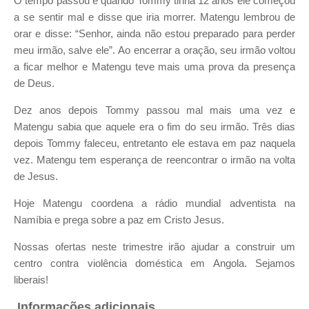
O tempo passou e quando Tommy tinha 12 anos ele começou
a se sentir mal e disse que iria morrer.
Matengu lembrou de
orar e disse: “Senhor, ainda não estou preparado para perder
meu irmão, salve ele”.
Ao encerrar a oração, seu irmão voltou
a ficar melhor e Matengu teve mais uma prova da presença
de Deus.
Dez anos depois Tommy passou mal mais uma vez e
Matengu sabia que aquele era o fim do seu irmão.
Três dias
depois Tommy faleceu, entretanto ele estava em paz naquela
vez. Matengu tem esperança de reencontrar o irmão na volta
de Jesus.
Hoje Matengu coordena a rádio mundial adventista na
Namíbia e prega sobre a paz em Cristo Jesus.
Nossas ofertas neste trimestre irão ajudar a construir um
centro contra violência doméstica em Angola. Sejamos
liberais!
Informações adicionais