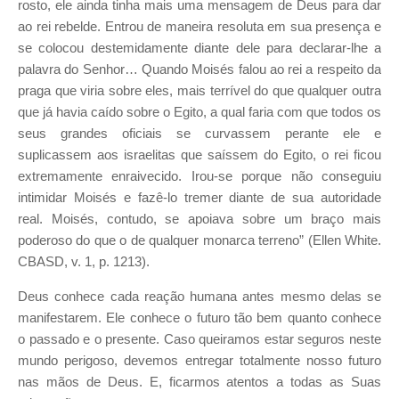
rosto, ele ainda tinha mais uma mensagem de Deus para dar
ao rei rebelde. Entrou de maneira resoluta em sua presença e
se colocou destemidamente diante dele para declarar-lhe a
palavra do Senhor… Quando Moisés falou ao rei a respeito da
praga que viria sobre eles, mais terrível do que qualquer outra
que já havia caído sobre o Egito, a qual faria com que todos os
seus grandes oficiais se curvassem perante ele e
suplicassem aos israelitas que saíssem do Egito, o rei ficou
extremamente enraivecido. Irou-se porque não conseguiu
intimidar Moisés e fazê-lo tremer diante de sua autoridade
real. Moisés, contudo, se apoiava sobre um braço mais
poderoso do que o de qualquer monarca terreno” (Ellen White.
CBASD, v. 1, p. 1213).
Deus conhece cada reação humana antes mesmo delas se
manifestarem. Ele conhece o futuro tão bem quanto conhece
o passado e o presente. Caso queiramos estar seguros neste
mundo perigoso, devemos entregar totalmente nosso futuro
nas mãos de Deus. E, ficarmos atentos a todas as Suas