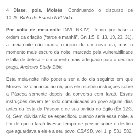
4
Disse, pois, Moisés
. Continuando o discurso de
10.29.
Bíblia de Estudo NVI Vida.
Por volta de meia-noite
INVI, NKJV). Tendo por base a
ordem da criação (“tarde e manhã”, Gn 1:5, 8, 13, 19, 23, 31),
a meia-noite não marca o início de um novo dia, mas o
momento mais escuro da noite, marcado pela vulnerabilidade
e falta de defesa – o momento mais adequado para a décima
praga.
Andrews Study Bible
.
Esta meia-noite não poderia ser a do dia seguinte em que
Moisés fez o anúncio ao rei, pois ele recebeu instruções sobre
a Páscoa somente depois da conversa com faraó. Essas
instruções devem ter sido comunicadas ao povo alguns dias
antes da festa da Páscoa e de sua partida do Egito (Êx 12:3,
6). Sem dúvida não se especificou quando seria essa noite, a
fim de que o faraó tivesse tempo de pensar sobre o destino
que aguardava a ele e a seu povo.
CBASD
, vol. 1, p. 581, 582.