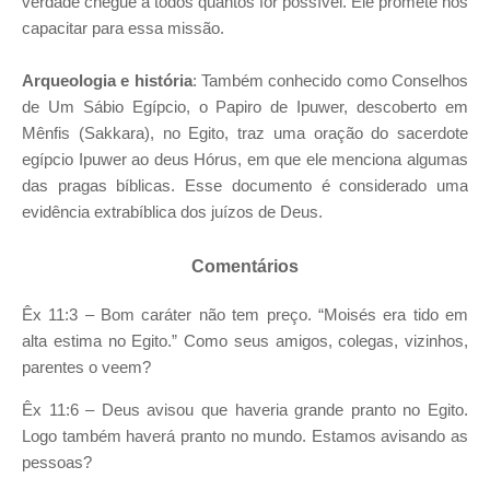
verdade chegue a todos quantos for possível. Ele promete nos
capacitar para essa missão.
Arqueologia e história
: Também conhecido como Conselhos
de Um Sábio Egípcio, o Papiro de Ipuwer, descoberto em
Mênfis (Sakkara), no Egito, traz uma oração do sacerdote
egípcio Ipuwer ao deus Hórus, em que ele menciona algumas
das pragas bíblicas. Esse documento é considerado uma
evidência extrabíblica dos juízos de Deus.
Comentários
Êx 11:3 – Bom caráter não tem preço. “Moisés era tido em
alta estima no Egito.” Como seus amigos, colegas, vizinhos,
parentes o veem?
Êx 11:6 – Deus avisou que haveria grande pranto no Egito.
Logo também haverá pranto no mundo. Estamos avisando as
pessoas?