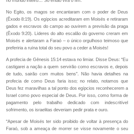
no mundo inteiro… Só então virá o fim.
No Egito, os magos se encantaram com o poder de Deus
(Êxodo 8:19). Os egípcios acreditaram em Moisés e retiraram
gados e escravos do campo ao ouvirem a previsão da praga
(Êxodo 9:20). Líderes do alto escalão do governo creram em
Moisés e alertaram a Faraó – o único orgulhoso teimoso que
preferiria a ruína total do seu povo a ceder a Moisés!
A profecia de Gênesis 15:14 estava no limiar. Disse Deus: “Eu
castigarei a nação a quem servirão como escravos e, depois
de tudo, sairão com muitos bens”. Não havia detalhes na
profecia de como Deus faria isso; no relato, notamos que
Deus fez maravilhas a tal ponto dos egípcios reconhecerem a
Israel como povo especial de Deus. Por isso, como forma de
pagamento pelo trabalho dedicado com indescritível
sofrimento, os israelitas deveriam pedir prata e ouro.
“Apesar de Moisés ter sido proibido de voltar à presença do
Faraó, sob a ameaça de morrer se visse novamente o seu