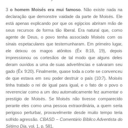
3
o homem Moisés era mui famoso
. Não existe nada na
declaração que demonstre vaidade da parte de Moisés. Ele
está apenas explicando por que os egípcios abriram mão de
seus recursos de forma tão liberal. Era natural que, como
agente de Deus, o povo tenha associado Moisés com os
sinais espetaculares que testemunharam. Em primeiro lugar,
ele deixou os magos atônitos (Êx 8:18, 19), depois
impressionou os cortesãos de tal modo que alguns deles
deram ouvidos a uma de suas advertências e salvaram seu
gado (Êx 9:20). Finalmente, quase toda a corte se convenceu
de que estava em seu poder destruir o país (10:7). Moisés
tinha tratado o rei de igual para igual, e o fato de o povo o
reverenciar como a um deu automaticamente fez aumentar o
prestígio de Moisés. Se Moisés não tivesse comparecido
perante eles como uma pessoa extraordinária, a quem seria
perigoso perturbar, provavelmente desde muito tempo teria
sofrido agressão.
CBASD – Comentário Bíblico Adventista do
Sétimo Dia
, vol. 1, p. 581.