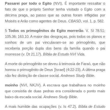
Passarei por todo o Egito
(NVI). É importante ressaltar o
fato de que o próprio Senhor tenha visitado o Egito com a
décima praga, ao passo que as outras foram infligidas por
Moisés e Arão como agentes de Deus.
CBASD
, vol. 1, p. 582.
5
Todos os primogênitos do Egito morrerão
. V. Sl 78.51;
105.36; 163.10. A maior das desgraças, pois todos os planos e
sonhos de um pai vinculavam-se ao primogênito, que
receberia porção dupla dos bens da família quando o pai
morresse (v. Dt 21.17).
Bíblia de Estudo NVI Vida.
A morte do primogênito se deveu à teimosia de Faraó, que não
honrou o primogênito de Deus [Israel] (4:22-23). A última praga
não fez distinção de classe social.
Andrews Study Bible
.
moinho
(NVI, NKJV). A escrava que trabalhava no moinho
que consistia de duas pedras era considerada o ponto mais
baixo da escada social.
Andrews Study Bible
.
A mais humilde das ocupações (v. Is 47.2).
Bíblia de Estudo