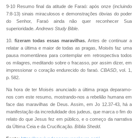
9-10 Resumo final da atitude de Faraó: após onze (incluindo
7:8-13) sinais miraculosos e demonstrações óbvias do poder
do Senhor, Faraó ainda não quer reconhecer Sua
superioridade.
Andrews Study Bible
.
10.
fizeram todas essas maravilhas.
Antes de continuar a
relatar a última e maior de todas as pragas, Moisés faz uma
pausa momentânea para contemplar em retrospectiva todos
os milagres, meditando sobre o fracasso, por assim dizer, em
impressionar o coração endurecido do faraó.
CBASD
, vol. 1,
p. 582.
Na hora de ter Moisés anunciado a última praga deparamo-
nos com este resumo, mostrando-nos a rebelião humana em
face das maravilhas de Deus. Assim, em Jo 12.37-43, há a
manifestação da incredulidade dos judeus, que marca o fim do
relato do que Jesus fez em público, e o começo da narrativa
da Última Ceia e da Crucificação.
Bíblia Shedd
.