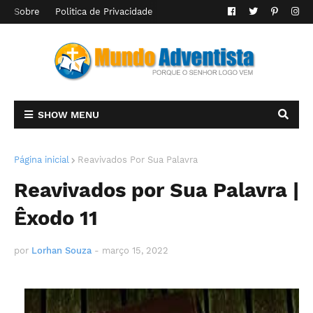
Sobre
Politica de Privacidade
SHOW MENU
Página inicial
Reavivados Por Sua Palavra
Reavivados por Sua Palavra |
Êxodo 11
por
Lorhan Souza
-
março 15, 2022