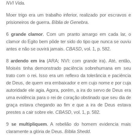
NVI Vida.
Moer trigo era um trabalho inferior, realizado por escravos e
prisioneiros de guerra.
Bíblia de Genebra
.
6
grande clamor
. Com um pranto amargo em cada lar, o
clamor do Egito bem pôde ter sido do tipo que nunca se ouviu
antes e não se ouvirá jamais.
CBASD
, vol. 1, p. 582.
8
ardendo em ira
(ARA; NVI: com grande ira). Até, então,
Moisés tinha demonstrado paciência sobrehumana em seu
trato com o rei. Isso era um reflexo da tolerância e paciência
de Deus, de quem era embaixador e em cujo nome e por cuja
autoridade ele agia. Agora, porém, a ira do servo de Deus era
uma evidência para o rei de coração obstinado que seu dia de
graça estava chegando ao fim e que a ira de Deus estava
prestes a cair sobre ele.
CBASD
, vol. 1, p. 582.
9
se multipliquem
. A rebelião do homem evidencia mais
claramente a glória de Deus.
Bíblia Shedd
.