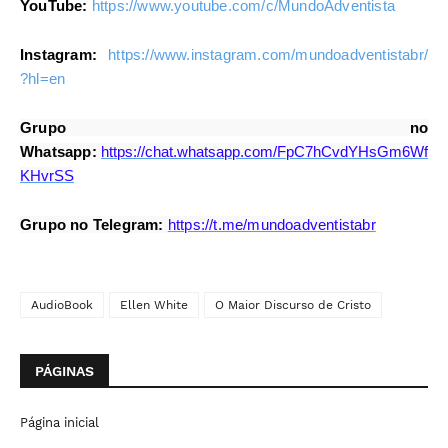
YouTube:
https://www.youtube.com/c/MundoAdventista
Instagram:
https://www.instagram.com/mundoadventistabr/
?hl=en
Grupo no
Whatsapp:
https://chat.whatsapp.com/FpC7hCvdYHsGm6Wf
KHvrSS
Grupo no Telegram:
https://t.me/mundoadventistabr
AudioBook
Ellen White
O Maior Discurso de Cristo
PÁGINAS
Página inicial