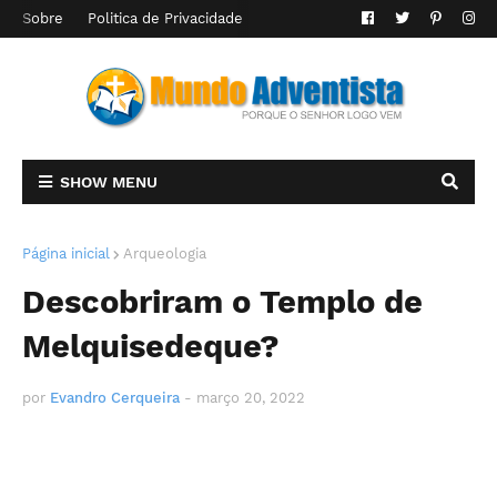
Sobre
Politica de Privacidade
SHOW MENU
Página inicial
Arqueologia
Descobriram o Templo de
Melquisedeque?
por
Evandro Cerqueira
-
março 20, 2022