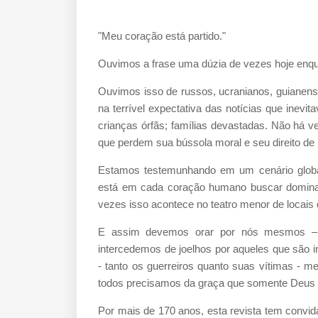
"Meu coração está partido."
Ouvimos a frase uma dúzia de vezes hoje enqua
Ouvimos isso de russos, ucranianos, guianense
na terrível expectativa das notícias que inev
crianças órfãs; famílias devastadas. Não há 
que perdem sua bússola moral e seu direito de l
Estamos testemunhando em um cenário global
está em cada coração humano buscar dominaçã
vezes isso acontece no teatro menor de locais 
E assim devemos orar por nós mesmos – 
intercedemos de joelhos por aqueles que são i
- tanto os guerreiros quanto suas vítimas -
todos precisamos da graça que somente Deus 
Por mais de 170 anos, esta revista tem convi