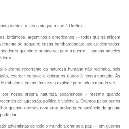
nto a mídia relata o ataque russo à Ucrânia.
s, britânicos, argentinos e americanos — todos que se afligem
itavelmente se seguem: casas bombardeadas; igrejas destruídas;
vencedores quando o mundo vai para a guerra – apenas aqueles
iderar.
 o drama recorrente da natureza humana não redimida, pois
o, exercer controle e dobrar os outros à nossa vontade. Às
de trabalho e casas: às vezes explode para todo o mundo ver.
por nossa própria natureza pecaminosa – mesmo quando
nocentes de agressão, política e violência. Oramos pelos outros
 melhor quando oramos com uma profunda consciência de quanto
pode dar.
dado adventistas de todo o mundo a orar pela paz — em guerras