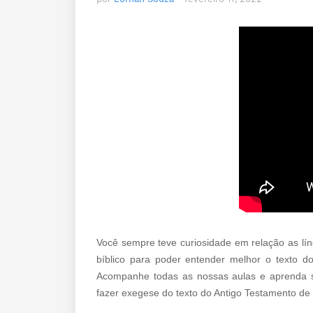
Você sempre teve curiosidade em relação as lín
bíblico para poder entender melhor o texto d
Acompanhe todas as nossas aulas e aprenda sob
fazer exegese do texto do Antigo Testamento de 