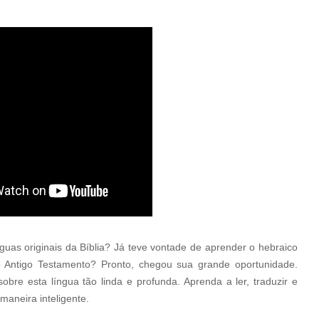
guas originais da Bíblia? Já teve vontade de aprender o hebraico
o Antigo Testamento? Pronto, chegou sua grande oportunidade.
re esta língua tão linda e profunda. Aprenda a ler, traduzir e
maneira inteligente.