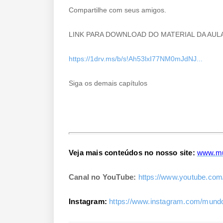
Compartilhe com seus amigos.
LINK PARA DOWNLOAD DO MATERIAL DA AULA
https://1drv.ms/b/s!Ah53lxI77NM0mJdNJ...
Siga os demais capítulos
Clique Aqui
Veja mais conteúdos no nosso site:
www.mu
Canal no YouTube:
https://www.youtube.com
Instagram:
https://www.instagram.com/mundo