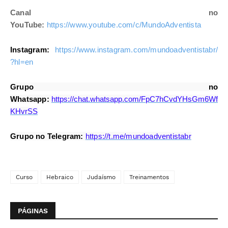
Canal no
YouTube:
https://www.youtube.com/c/MundoAdventista
Instagram:
https://www.instagram.com/mundoadventistabr/
?hl=en
Grupo no
Whatsapp:
https://chat.whatsapp.com/FpC7hCvdYHsGm6Wf
KHvrSS
Grupo no Telegram:
https://t.me/mundoadventistabr
Curso
Hebraico
Judaísmo
Treinamentos
PÁGINAS