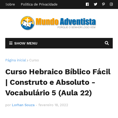
Sobre
Politica de Privacidade
SHOW MENU
Página inicial
Curso
Curso Hebraico Bíblico Fácil
| Construto e Absoluto -
Vocabulário 5 (Aula 22)
por
Lorhan Souza
-
fevereiro 18, 2022