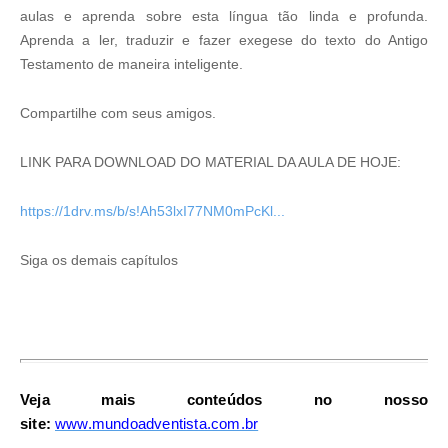
aulas e aprenda sobre esta língua tão linda e profunda.
Aprenda a ler, traduzir e fazer exegese do texto do Antigo
Testamento de maneira inteligente.
Compartilhe com seus amigos.
LINK PARA DOWNLOAD DO MATERIAL DA AULA DE HOJE:
https://1drv.ms/b/s!Ah53lxI77NM0mPcKl...
Siga os demais capítulos
Clique Aqui
Veja mais conteúdos no nosso
site:
www.mundoadventista.com.br