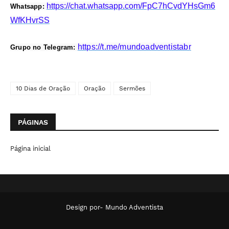
https://chat.whatsapp.com/FpC7hCvdYHsGm6
Whatsapp:
WfKHvrSS
https://t.me/mundoadventistabr
Grupo no Telegram:
10 Dias de Oração
Oração
Sermões
PÁGINAS
Página inicial
Design por-
Mundo Adventista