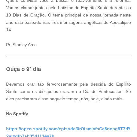
Quero convidar você a buscar o reavivamento e a reforma.
Vamos clamar juntos pelo batismo do Espírito Santo durante os
10 Dias de Oração. O tema principal de nossa jornada neste
ano está baseado nas três mensagens angélicas de Apocalipse
14.
Pr. Stanley Arco
Ouça o 9° dia
Devemos orar tão fervorosamente pela descida do Espírito
Santo como os discípulos oraram no Dia do Pentecostes. Se
eles precisaram disso naquele tempo, nós, hoje, ainda mais.
No Spotify
https://open.spotify.com/episode/0rOismicfsCa8nosg8T7rR
?si=dfb7ab35d1134a7b