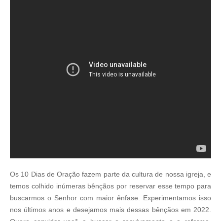
10 A 19 DEFEVEREIRO
Os 10 Dias de Oração fazem parte da cultura de nossa igreja, e
temos colhido inúmeras bênçãos por reservar esse tempo para
buscarmos o Senhor com maior ênfase. Experimentamos isso
nos últimos anos e desejamos mais dessas bênçãos em 2022.