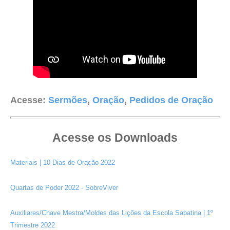
Acesse:
Sermões
,
Oração
,
Pedidos de Oração
Acesse os Downloads
Materiais | 10 Dias de Oração 2022
Quartas de Poder 2022 - SobreViver
Auxiliares/Chave Mestra/Moldes das Lições da Escola Sabatina | 1º
Trimestre 2022